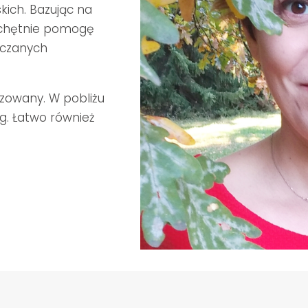
skich. Bazując na
 chętnie pomogę
dczanych
tyzowany. W pobliżu
ng. Łatwo
również
.