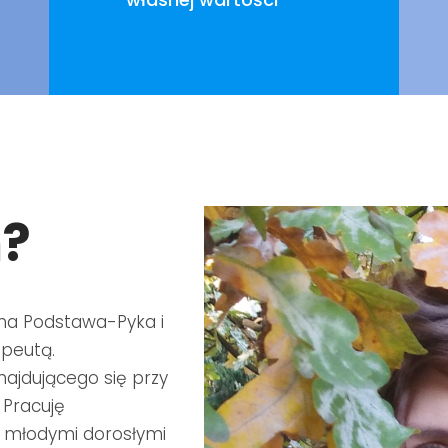
m?
yna Podstawa-Pyka i
peutą.
ajdującego się przy
 Pracuję
, młodymi dorosłymi