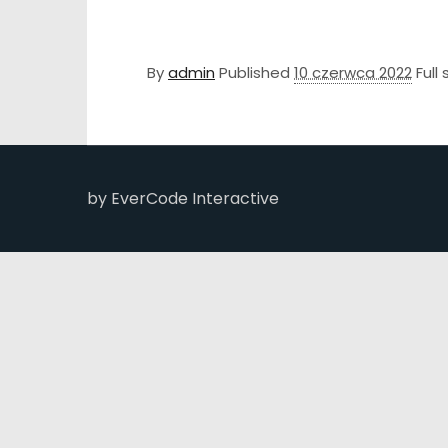
By
admin
Published
10 czerwca 2022
Full 
by EverCode Interactive