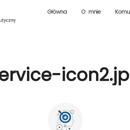
Główna
O mnie
Kom
ervice-icon2.j